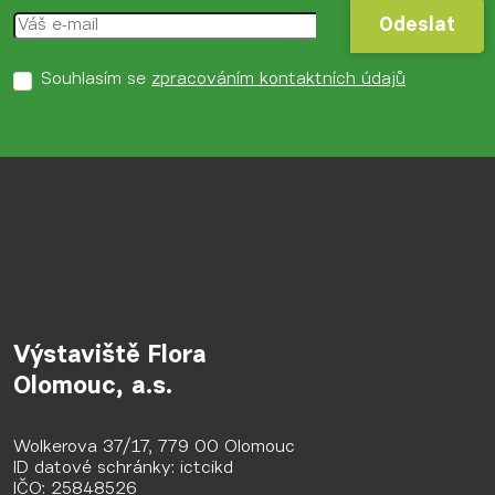
Odeslat
Odeslat
Souhlasím se
zpracováním kontaktních údajů
Výstaviště Flora
Olomouc, a.s.
Wolkerova 37/17, 779 00 Olomouc
ID datové schránky: ictcikd
IČO: 25848526