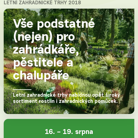
LETNÍ ZAHRADNICKÉ TRHY 2018
Vše podstatné
(nejen) pro
zahrádkáře,
pěstitele a
chalupáře
Letní zahradnické trhy nabídnou opět široký
sortiment rostlin i zahradnických pomůcek.
16. – 19. srpna