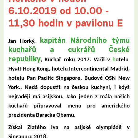
6.10.2019 od 10.00 -
11,30 hodin v pavilonu E
kapitán Národního týmu
Jan Horký,
kuchařů a cukrářů České
republiky
, Kuchař roku 2017. Vařil v
h
otelu
Hyatt Hong Kong, hotelu Intercontinental Madrid,
hotelu Pan Pacific Singapore, Budově OSN New
York.. Nedá dopustit na českou kuchyni, i když
nejraději má asijskou.
Jako jeden z mála našich
kuchařů připravoval menu pro amerického
prezidenta Baracka Obamu.
Získal Zlatého lva na asijské olympiádě v
Singapuru 2018.