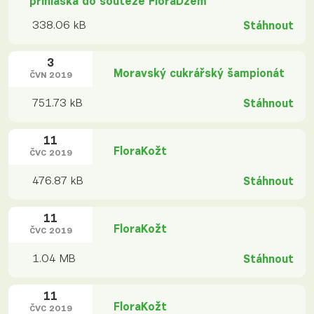
přihláška do soutěže FloraDžem
338.06 kB
Stáhnout
3
Moravský cukrářský šampionát
ČVN 2019
751.73 kB
Stáhnout
11
FloraKožt
ČVC 2019
476.87 kB
Stáhnout
11
FloraKožt
ČVC 2019
1.04 MB
Stáhnout
11
FloraKožt
ČVC 2019