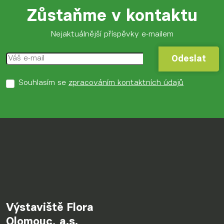
Zůstaňme v kontaktu
Nejaktuálnější příspěvky e-mailem
Odeslat
Odeslat
Souhlasím se
zpracováním kontaktních údajů
Výstaviště Flora
Olomouc, a.s.